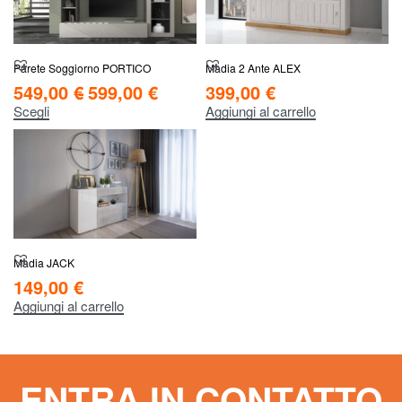
Parete Soggiorno PORTICO
Madia 2 Ante ALEX
549,00
€
599,00
€
399,00
€
Scegli
Aggiungi al carrello
Madia JACK
149,00
€
Aggiungi al carrello
ENTRA IN CONTATTO