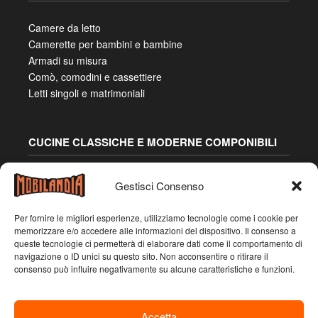
Camere da letto
Camerette per bambini e bambine
Armadi su misura
Comò, comodini e cassettiere
Letti singoli e matrimoniali
CUCINE CLASSICHE E MODERNE COMPONIBILI
Cucine angolari su misura
Gestisci Consenso
Cucine con isola
Cucine con penisola
Per fornire le migliori esperienze, utilizziamo tecnologie come i cookie per
Cucine due lati
memorizzare e/o accedere alle informazioni del dispositivo. Il consenso a
queste tecnologie ci permetterà di elaborare dati come il comportamento di
Cucine lineari
navigazione o ID unici su questo sito. Non acconsentire o ritirare il
consenso può influire negativamente su alcune caratteristiche e funzioni.
Accetta