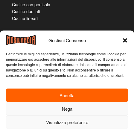
Cucine con penisola
Cucine due lati
Cucine lineari
Gestisci Consenso
Per fornire le migliori esperienze, utilizziamo tecnologie come i cookie per
memorizzare e/o accedere alle informazioni del dispositivo. Il consenso a
queste tecnologie ci permetterà di elaborare dati come il comportamento di
navigazione o ID unici su questo sito. Non acconsentire o ritirare il
consenso può influire negativamente su alcune caratteristiche e funzioni.
Accetta
Mobilandia Emilia – Emilia Casa S.R.L. – Sede legale:
corso Grosseto, 22 – 10148 – Torino (TO) – Partita IVA
Nega
03318520362
Visualizza preferenze