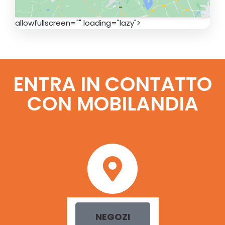
allowfullscreen="" loading="lazy">
ENTRA IN CONTATTO
CON MOBILANDIA
NEGOZI