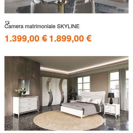
Camera matrimoniale SKYLINE
1.399,00
€
1.899,00
€
Scegli
Scopri