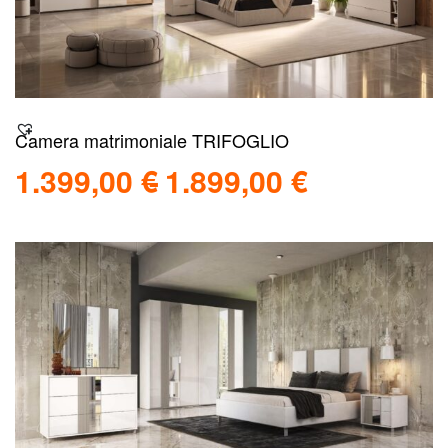
Camera matrimoniale TRIFOGLIO
1.399,00
€
1.899,00
€
Scegli
Scopri