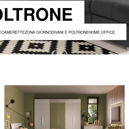
POLTRONE
E
CAMERETTE
ZONA GIORNO
DIVANI E POLTRONE
HOME OFFICE