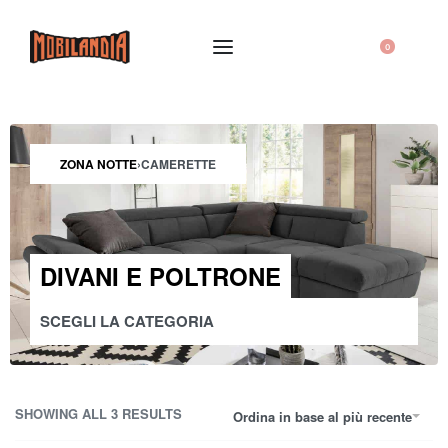
0
ZONA NOTTE
›
CAMERETTE
DIVANI E POLTRONE
SCEGLI LA CATEGORIA
CUCINE
SEDIE E SGABELLI
SHOWING ALL 3 RESULTS
Ordina in base al più recente
TAVOLI
ZONA NOTTE