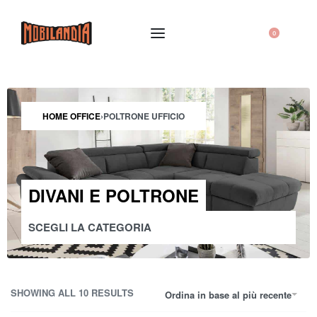
0
HOME OFFICE
›
POLTRONE UFFICIO
DIVANI E POLTRONE
SCEGLI LA CATEGORIA
CUCINE
SEDIE E SGABELLI
SHOWING ALL 10 RESULTS
Ordina in base al più recente
TAVOLI
ZONA NOTTE