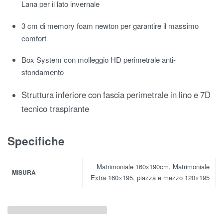
Lana
per
il
lato invernale
3
cm
di
memory
foam
newton
per
garantire
il
massimo
comfort
Box
System
con
molleggio
HD
perimetrale
anti-
sfondamento
Struttura
inferiore
con
fascia
perimetrale
in
lino
e
7D
tecnico
traspirante
Specifiche
Matrimoniale 160x190cm, Matrimoniale
MISURA
Extra 160×195, piazza e mezzo 120×195