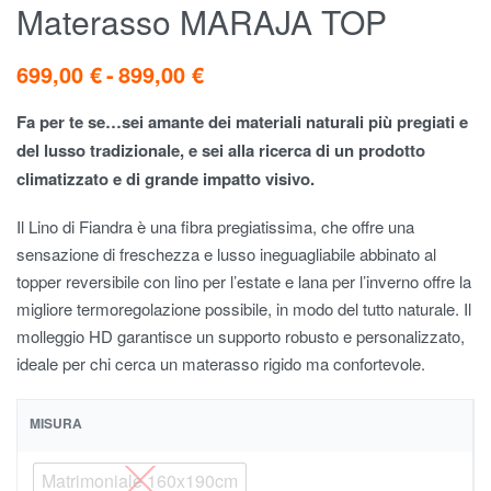
Materasso MARAJA TOP
699,00
€
899,00
€
Fa per te se…sei amante dei materiali naturali più pregiati e
del lusso tradizionale, e sei alla ricerca di un prodotto
climatizzato e di grande impatto visivo.
Il
Lino
di
Fiandra
è
una
fibra
pregiatissima,
che
offre
una
sensazione
di
freschezza
e
lusso
ineguagliabile
abbinato
al
topper
reversibile
con
lino
per
l’estate
e
lana
per
l’inverno
offre
la
migliore
termoregolazione
possibile,
in
modo
del
tutto
naturale.
Il
molleggio
HD
garantisce
un
supporto
robusto
e
personalizzato,
ideale
per
chi
cerca
un
materasso
rigido
ma
confortevole.
MISURA
Matrimoniale 160x190cm