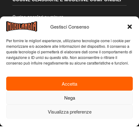
Cucine angolari su misura
Cucine con isola
Gestisci Consenso
Cucine con penisola
Cucine due lati
Per fornire le migliori esperienze, utilizziamo tecnologie come i cookie per
Cucine lineari
memorizzare e/o accedere alle informazioni del dispositivo. Il consenso a
queste tecnologie ci permetterà di elaborare dati come il comportamento di
navigazione o ID unici su questo sito. Non acconsentire o ritirare il
consenso può influire negativamente su alcune caratteristiche e funzioni.
Accetta
Nega
Visualizza preferenze
Mobilandia Emilia – Emilia Casa S.R.L. – Sede legale:
corso Grosseto, 22 – 10148 – Torino (TO) – Partita IVA