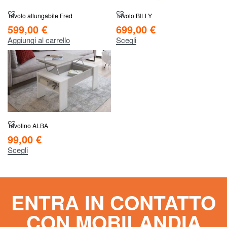
Tavolo allungabile Fred
Tavolo BILLY
599,00
€
699,00
€
Aggiungi al carrello
Scegli
Tavolino ALBA
99,00
€
Scegli
ENTRA IN CONTATTO
CON MOBILANDIA