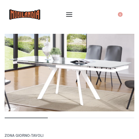
0
ZONA GIORNO
›
TAVOLI