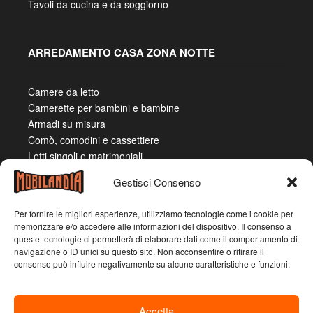
Tavoli da cucina e da soggiorno
ARREDAMENTO CASA ZONA NOTTE
Camere da letto
Camerette per bambini e bambine
Armadi su misura
Comò, comodini e cassettiere
Letti singoli e matrimoniali
Gestisci Consenso
CUCINE CLASSICHE E MODERNE COMPONIBILI
Per fornire le migliori esperienze, utilizziamo tecnologie come i cookie per
memorizzare e/o accedere alle informazioni del dispositivo. Il consenso a
queste tecnologie ci permetterà di elaborare dati come il comportamento di
Cucine angolari su misura
navigazione o ID unici su questo sito. Non acconsentire o ritirare il
Cucine con isola
consenso può influire negativamente su alcune caratteristiche e funzioni.
Cucine con penisola
Cucine due lati
Cucine lineari
Accetta