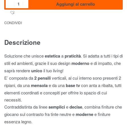
Aggiungi al carrello
CONDIVIDI
Descrizione
Soluzione che unisce
estetica
a
praticità
. Si adatta a tutti i tipi di
stili ed ambienti, grazie il suo design
moderno
e di impatto, che
saprà rendere
unico
il tuo living!
E’ composta da
2 pensili
verticali, al cui interno sono presenti 2
ripiani, da una
mensola
e da una
base tv
con anta a ribalta, tutti
elementi coordinati e concepiti per offrire lo spazio di cui
necessiti.
Contraddistinta da linee
semplici
e
decise
, combina finiture che
giocano sul contrasto fra tinte neutre e
moderne
e finiture
essenza legno.