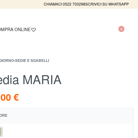
CHIAMACI 0522 703298
SCRIVICI SU WHATSAPP
MPRA ONLINE
0
GIORNO
›
SEDIE E SGABELLI
edia MARIA
,00
€
ORE