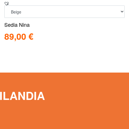
Sedia Nina
89,00
€
Scegli
Scopri
ILANDIA