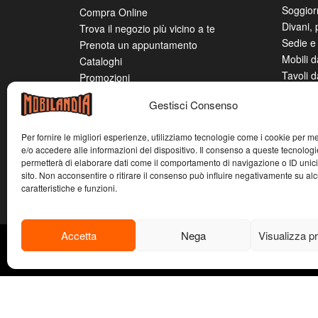
Soggior
Compra Online
Divani, 
Trova il negozio più vicino a te
Sedie e 
Prenota un appuntamento
Mobili 
Cataloghi
Tavoli 
Promozioni
Mobilandia Doppio Piano Rate Leggere
Gestisci Consenso
Mobilandia All Inclusive
Bonus Mobili 2025
Per fornire le migliori esperienze, utilizziamo tecnologie come i cookie per 
Lavora con noi
e/o accedere alle informazioni del dispositivo. Il consenso a queste tecnologi
Contatti
permetterà di elaborare dati come il comportamento di navigazione o ID unic
sito. Non acconsentire o ritirare il consenso può influire negativamente su al
caratteristiche e funzioni.
Accetta
Nega
Visualizza p