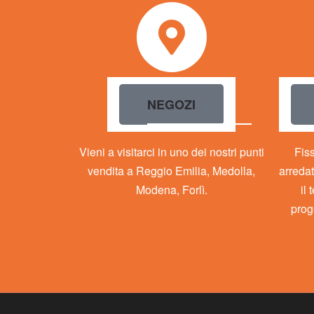
NEGOZI
Vieni a visitarci in uno dei nostri punti
Fis
vendita a Reggio Emilia, Medolla,
arredat
Modena, Forlì.
il
prog