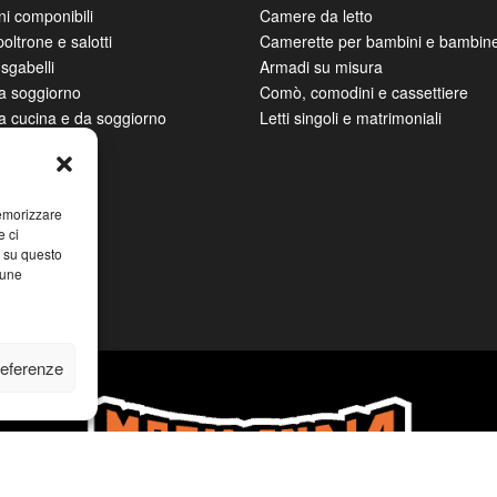
ni componibili
Camere da letto
poltrone e salotti
Camerette per bambini e bambin
sgabelli
Armadi su misura
da soggiorno
Comò, comodini e cassettiere
da cucina e da soggiorno
Letti singoli e matrimoniali
memorizzare
e ci
i su questo
cune
referenze