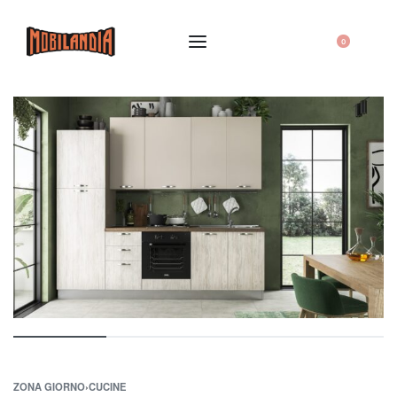
0
ZONA GIORNO
›
CUCINE