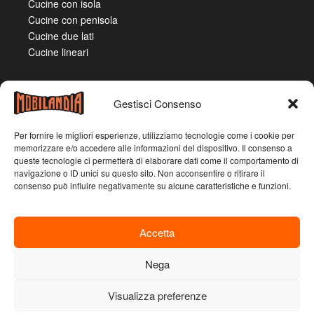
Cucine con isola
Cucine con penisola
Cucine due lati
Cucine lineari
Gestisci Consenso
Per fornire le migliori esperienze, utilizziamo tecnologie come i cookie per
memorizzare e/o accedere alle informazioni del dispositivo. Il consenso a
queste tecnologie ci permetterà di elaborare dati come il comportamento di
navigazione o ID unici su questo sito. Non acconsentire o ritirare il
consenso può influire negativamente su alcune caratteristiche e funzioni.
Accetta
Mobilandia Emilia – Emilia Casa S.R.L. – Sede legale:
corso Grosseto, 22 – 10148 – Torino (TO) – Partita IVA
Nega
03318520362
Visualizza preferenze