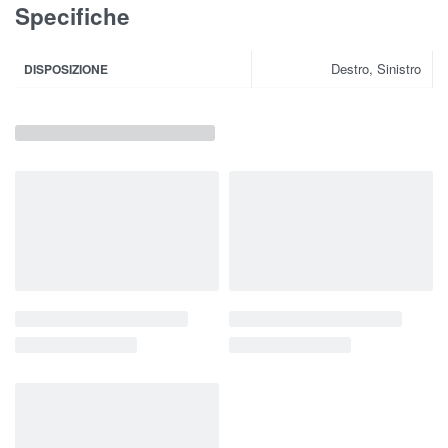
Specifiche
Destro, Sinistro
DISPOSIZIONE
Prodotti correlati
Cucina FENIX
Cucina ALBA
1.949,00
€
849,00
€
Scegli
Scegli