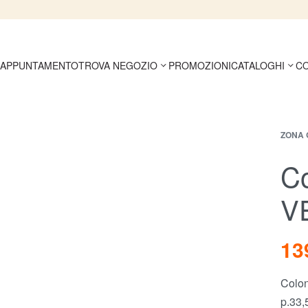
 APPUNTAMENTO
TROVA NEGOZIO
PROMOZIONI
CATALOGHI
CO
ZONA 
C
V
13
Colon
p.33,