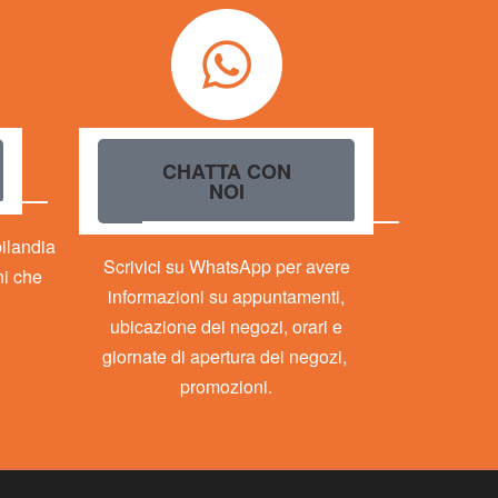
ILANDIA
CHATTA CON
NOI
bilandia