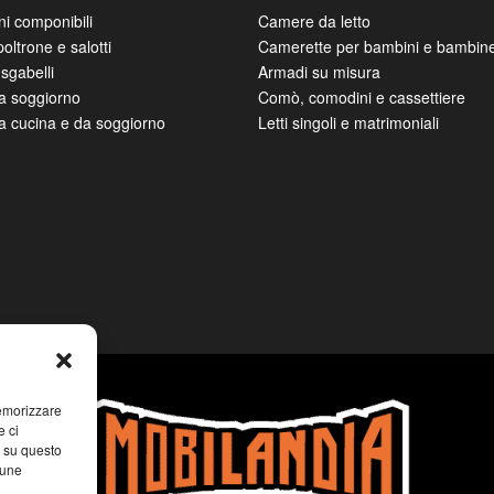
 i tuoi acquisti con hashtag
#mobilandia
e ricevi una simpatica
EDAMENTO CASA
ARREDAMENTO CASA
A GIORNO
ZONA NOTTE
ni componibili
Camere da letto
poltrone e salotti
Camerette per bambini e bambin
sgabelli
Armadi su misura
da soggiorno
Comò, comodini e cassettiere
da cucina e da soggiorno
Letti singoli e matrimoniali
memorizzare
e ci
i su questo
cune