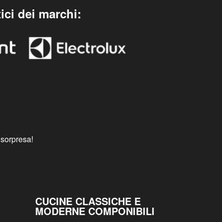
Scrivici su WhatsApp per avere
ni che
informazioni su appuntamenti,
ubicazione dei negozi, orari e
giornate di apertura dei negozi,
promozioni.
ici dei marchi: