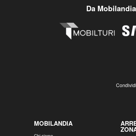
vendita a Reggio Emilia, Medolla,
arredat
Modena, Forlì.
il
prog
Da Mobilandia 