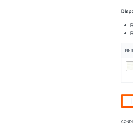
Dispo
R
R
FIN
CONDI