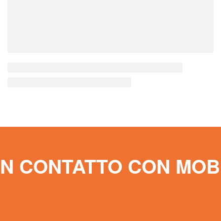
Colonna bagno alta VENERE
159,00
€
Scegli
Scopri