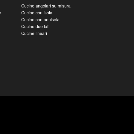
 sorpresa!
CUCINE CLASSICHE E
MODERNE COMPONIBILI
Cucine angolari su misura
e
Cucine con isola
Cucine con penisola
Cucine due lati
Cucine lineari