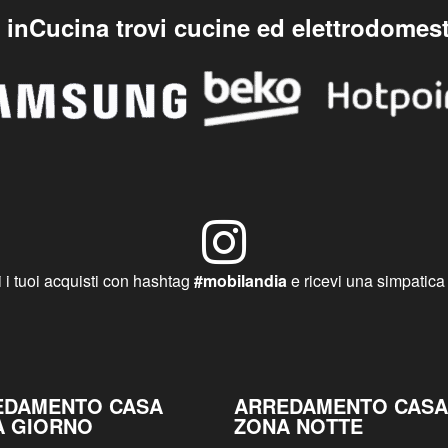
ore, per essere sicuro di avere
per avere tutte le informazio
 tempo e l’attenzione che la
desideri ricevere.
ettazione di casa tua merita!
inCucina trovi cucine ed elettrodomest