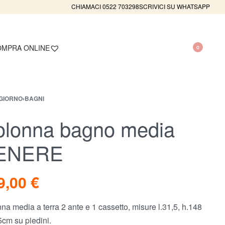
CHIAMACI 0522 703298
SCRIVICI SU WHATSAPP
MPRA ONLINE
0
GIORNO
›
BAGNI
olonna bagno media
ENERE
9,00
€
na media a terra 2 ante e 1 cassetto, misure l.31,5, h.148
5cm su piedini.