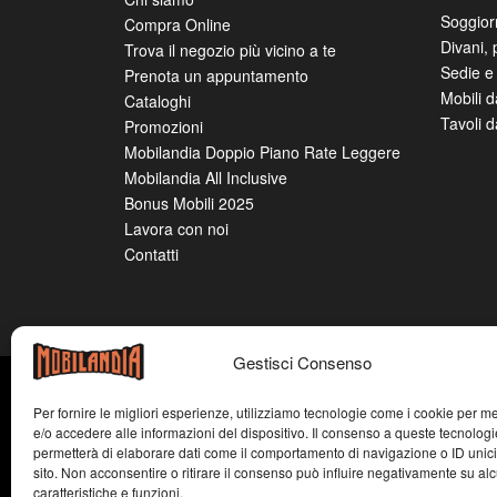
Condividi
MOBILANDIA
ARR
ZON
Chi siamo
Soggior
Compra Online
Divani, 
Trova il negozio più vicino a te
Sedie e 
Prenota un appuntamento
Mobili 
Cataloghi
Gestisci Consenso
Tavoli 
Promozioni
Mobilandia Doppio Piano Rate Leggere
Per fornire le migliori esperienze, utilizziamo tecnologie come i cookie per 
Mobilandia All Inclusive
e/o accedere alle informazioni del dispositivo. Il consenso a queste tecnologi
Bonus Mobili 2025
permetterà di elaborare dati come il comportamento di navigazione o ID unic
sito. Non acconsentire o ritirare il consenso può influire negativamente su al
Lavora con noi
caratteristiche e funzioni.