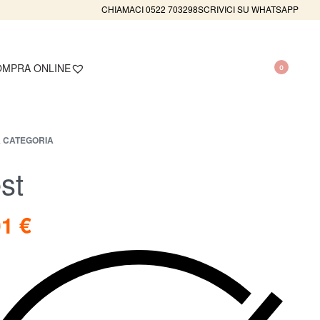
CHIAMACI 0522 703298
SCRIVICI SU WHATSAPP
MPRA ONLINE
0
 CATEGORIA
st
01
€