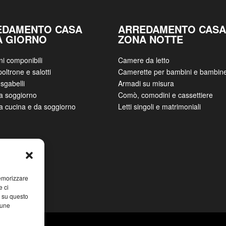
EDAMENTO CASA
ARREDAMENTO CASA
A GIORNO
ZONA NOTTE
ni componibili
Camere da letto
poltrone e salotti
Camerette per bambini e bambin
sgabelli
Armadi su misura
da soggiorno
Comò, comodini e cassettiere
da cucina e da soggiorno
Letti singoli e matrimoniali
memorizzare
e ci
i su questo
cune