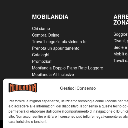
MOBILANDIA
ARR
ZON
Chi siamo
Soggior
Compra Online
Divani, 
Trova il negozio più vicino a te
Sedie e 
Prenota un appuntamento
Mobili 
Cataloghi
Tavoli 
Promozioni
Mobilandia Doppio Piano Rate Leggere
Mobilandia All Inclusive
Bonus Mobili 2025
Lavora con noi
Gestisci Consenso
Contatti
Per fornire le migliori esperienze, utilizziamo tecnologie come i cookie per 
e/o accedere alle informazioni del dispositivo. Il consenso a queste tecnologi
permetterà di elaborare dati come il comportamento di navigazione o ID unic
sito. Non acconsentire o ritirare il consenso può influire negativamente su al
caratteristiche e funzioni.