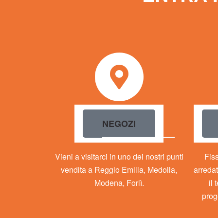
NEGOZI
Vieni a visitarci in uno dei nostri punti
Fis
vendita a Reggio Emilia, Medolla,
arredat
Modena, Forlì.
il
prog