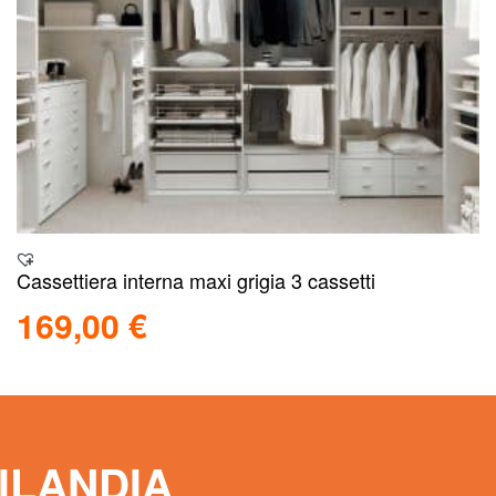
Cassettiera interna maxi grigia 3 cassetti
169,00
€
Aggiungi al carrello
Scopri
ILANDIA