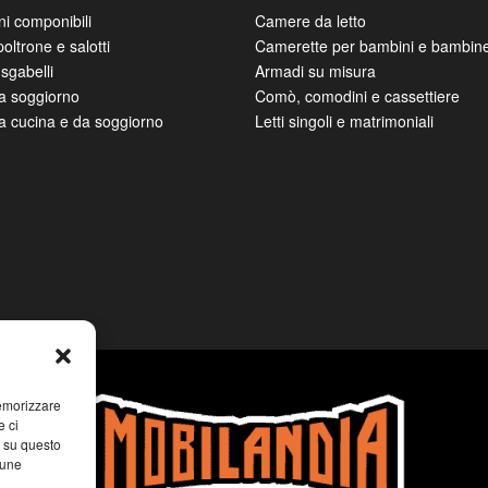
ni componibili
Camere da letto
poltrone e salotti
Camerette per bambini e bambin
sgabelli
Armadi su misura
da soggiorno
Comò, comodini e cassettiere
da cucina e da soggiorno
Letti singoli e matrimoniali
memorizzare
e ci
i su questo
cune