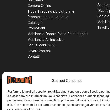
Soggior
Compra Online
Divani, 
Trova il negozio più vicino a te
Sedie e 
Prenota un appuntamento
Mobili 
Cataloghi
Tavoli 
Promozioni
Mobilandia Doppio Piano Rate Leggere
Mobilandia All Inclusive
Bonus Mobili 2025
Lavora con noi
Contatti
Gestisci Consenso
Per fornire le migliori esperienze, utilizziamo tecnologie come i cookie per 
e/o accedere alle informazioni del dispositivo. Il consenso a queste tecnologi
permetterà di elaborare dati come il comportamento di navigazione o ID unic
sito. Non acconsentire o ritirare il consenso può influire negativamente su al
caratteristiche e funzioni.