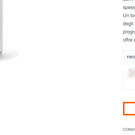
spes
Un to
degli
progr
offre
FIN
CONDI