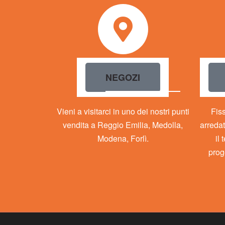
NEGOZI
Vieni a visitarci in uno dei nostri punti
Fis
vendita a Reggio Emilia, Medolla,
arredat
Modena, Forlì.
il
prog