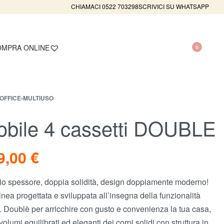
CHIAMACI 0522 703298
SCRIVICI SU WHATSAPP
MPRA ONLINE
0
OFFICE
›
MULTIUSO
bile 4 cassetti DOUBLE
9,00
€
o spessore, doppia solidità, design doppiamente moderno!
inea progettata e sviluppata all’insegna della funzionalità
e. Doublè per arricchire con gusto e convenienza la tua casa,
volumi equilibrati ed eleganti dei corpi solidi con struttura in