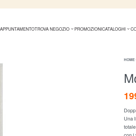
 APPUNTAMENTO
TROVA NEGOZIO
PROMOZIONI
CATALOGHI
CO
HOME 
Mo
19
Doppi
Una l
total
con i 